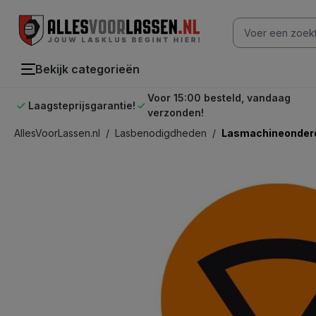
oekopdracht
Ga naar de hoofdnavigatie
Bekijk categorieën
Voor 15:00 besteld, vandaag
Laagsteprijsgarantie!
verzonden!
AllesVoorLassen.nl
/
Lasbenodigdheden
/
Lasmachineonder
component.cms.imageGallery.skipImageGallery