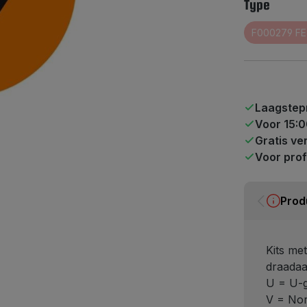
Type
(D
Laagstepr
Voor 15:0
Gratis ve
Voor prof
Prod
Kits me
draada
U = U-
V = Nor