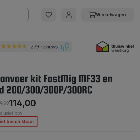
Winkelwagen
279 reviews
anvoer kit FastMig MF33 en
d 200/300/300P/300RC
114,00
19,00
xclusief btw
 Niet beschikbaar