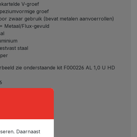
kartelde V-groef
peziumvormige groef
or zwaar gebruik (bevat metalen aanvoerrollen)
 Metaal/Flux-gevuld
al
uminium
stvast staal
oper
rbeeld zie onderstaande kit F000226 AL 1,0 U HD
6
ge
aal
iseren. Daarnaast