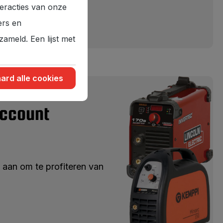
eracties van onze
gebruik
ers en
ameld. Een lijst met
ard alle cookies
account
 aan om te profiteren van