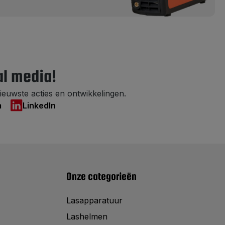
al media!
ieuwste acties en ontwikkelingen.
m
LinkedIn
Onze categorieën
Lasapparatuur
Lashelmen