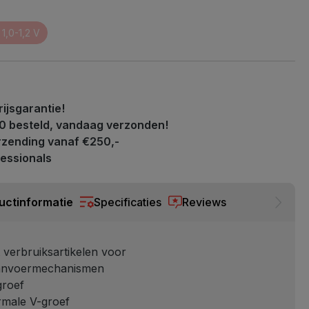
F000279 FE 1,0-1,2 V
eze optie is momenteel niet beschikbaar.)
ijsgarantie!
0 besteld, vandaag verzonden!
rzending vanaf €250,-
essionals
uctinformatie
Specificaties
Reviews
t verbruiksartikelen voor
anvoermechanismen
groef
male V-groef