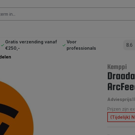
Gratis verzending vanaf
Voor
8.6
€250,-
professionals
delen
Kemppi
Draada
ArcFee
Adviesprijs
1
Prijzen zijn e
(Tijdelijk)