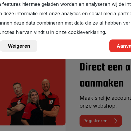
HD
 features hiermee geladen worden en analyseren wij de int
Zwaar 
 deze informatie met onze analytics en social media partn
kunnen deze data combineren met data die ze al hebben verz
uncties hiervan vindt u in onze cookieverklaring.
Weigeren
Aanva
Direct een 
aanmaken
Maak snel je account
onze webshop.
Registreren