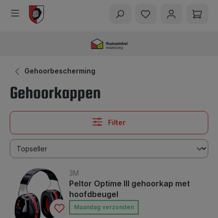
hoofdinhoud
Gehoorbescherming
Gehoorkappen
Filter
3M
Peltor Optime lll gehoorkap met
hoofdbeugel
Maandag verzonden