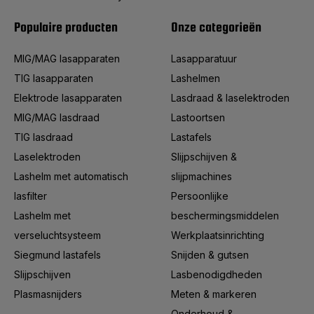
Populaire producten
Onze categorieën
MIG/MAG lasapparaten
Lasapparatuur
TIG lasapparaten
Lashelmen
Elektrode lasapparaten
Lasdraad & laselektroden
MIG/MAG lasdraad
Lastoortsen
TIG lasdraad
Lastafels
Laselektroden
Slijpschijven &
Lashelm met automatisch
slijpmachines
lasfilter
Persoonlijke
Lashelm met
beschermingsmiddelen
verseluchtsysteem
Werkplaatsinrichting
Siegmund lastafels
Snijden & gutsen
Slijpschijven
Lasbenodigdheden
Plasmasnijders
Meten & markeren
Onderhoud &